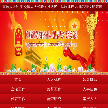
宣传人大制度 交流人大经验；推进民主法制建设 构建和谐文明阿坝。地震之后，阿坝依然美丽！
首页
人大机构
领导讲话
立法工作
监督工作
人事任免
代表工作
调查研究
基层人大