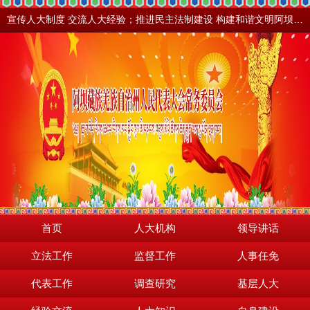
宣传人大制度 交流人大经验；推进民主法制建设 构建和谐文明阿坝。地震之后，阿坝依然美丽！
首页
人大机构
领导讲话
立法工作
监督工作
人事任免
代表工作
调查研究
基层人大