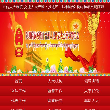
宣传人大制度 交流人大经验；推进民主法制建设 构建和谐文明阿坝。地震之后，阿坝依然美丽！
首页
人大机构
领导讲话
立法工作
监督工作
人事任免
代表工作
调查研究
基层人大