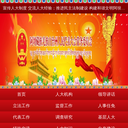
宣传人大制度 交流人大经验；推进民主法制建设 构建和谐文明阿坝。地震之后，阿坝依然美丽！
首页
人大机构
领导讲话
立法工作
监督工作
人事任免
代表工作
调查研究
基层人大