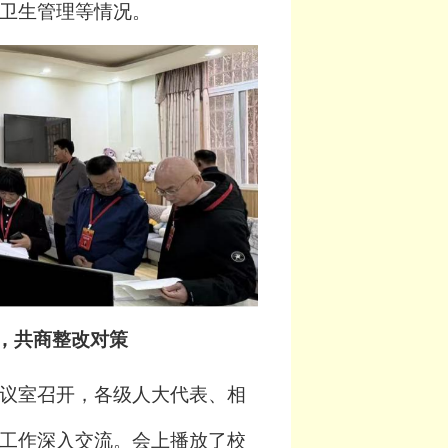
卫生管理
等
情况。
，共商整改对策
议室召开，
各级人大代表、相
工作深入交流。
会
上
播放
了
校