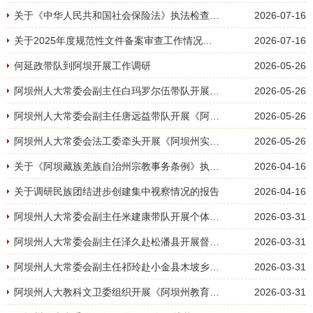
关于《中华人民共和国社会保险法》执法检查的情况报告
2026-07-16
关于2025年度规范性文件备案审查工作情况的报告
2026-07-16
何延政带队到阿坝开展工作调研
2026-05-26
阿坝州人大常委会副主任白玛罗尔伍带队开展阿坝州现代农牧产业发展情况调研
2026-05-26
阿坝州人大常委会副主任唐远益带队开展《阿坝州非物质文化遗产保护条例》修订论证调研
2026-05-26
阿坝州人大常委会法工委牵头开展《阿坝州实施〈四川省电力设施保护和供用电秩序维护条例〉补充规定（草案）》立法调研
2026-05-26
关于《阿坝藏族羌族自治州宗教事务条例》执法检查的情况报告
2026-04-16
关于调研民族团结进步创建集中视察情况的报告
2026-04-16
阿坝州人大常委会副主任米建康带队开展个体工商户突出问题专题调研
2026-03-31
阿坝州人大常委会副主任泽久赴松潘县开展督导调研
2026-03-31
阿坝州人大常委会副主任祁玲赴小金县木坡乡督导调研
2026-03-31
阿坝州人大教科文卫委组织开展《阿坝州教育条例》修订论证调研
2026-03-31