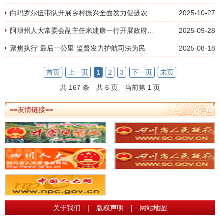
白玛罗尔伍带队开展乡村振兴全面发力促进农民全面增收工作情况专题调研
2025-10-27
阿坝州人大常委会副主任米建康一行开展政府债务限额和国有资产管理情况工作调研
2025-09-28
聚焦执行“最后一公里”监督发力护航司法为民
2025-08-18
首页
上一页
1
2
3
下一页
末页
共 167 条
共 6 页
当前第 1 页
==友情链接==
关于我们
|
版权声明
|
网站地图