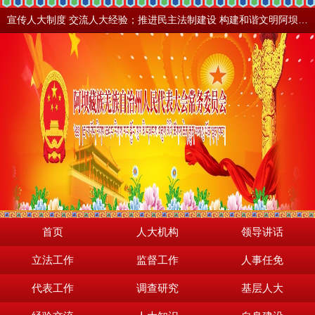
宣传人大制度 交流人大经验；推进民主法制建设 构建和谐文明阿坝。地震之后，阿坝依然美丽！
首页
人大机构
领导讲话
立法工作
监督工作
人事任免
代表工作
调查研究
基层人大