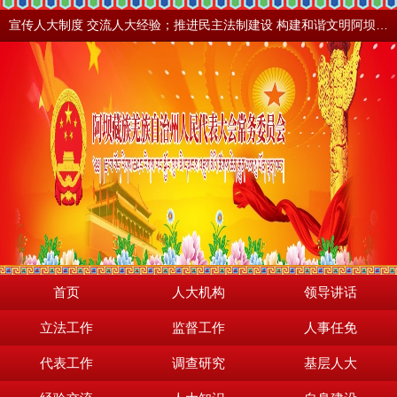
宣传人大制度 交流人大经验；推进民主法制建设 构建和谐文明阿坝。地震之后，阿坝依然美丽！
首页
人大机构
领导讲话
立法工作
监督工作
人事任免
代表工作
调查研究
基层人大