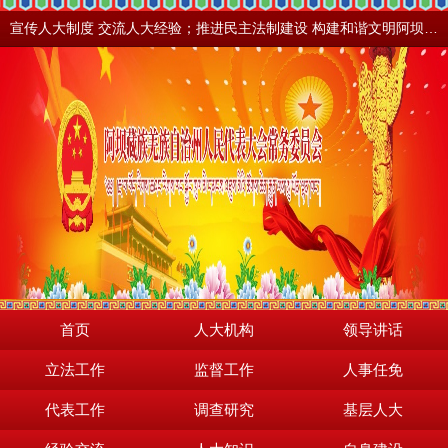
宣传人大制度 交流人大经验；推进民主法制建设 构建和谐文明阿坝。地震之后，阿坝依然美丽！
首页
人大机构
领导讲话
立法工作
监督工作
人事任免
代表工作
调查研究
基层人大