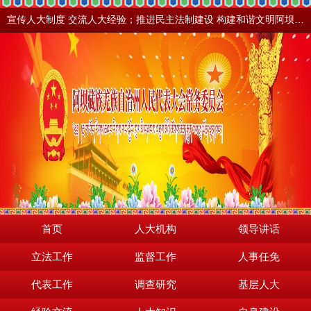
宣传人大制度 交流人大经验；推进民主法制建设 构建和谐文明阿坝。地震之后，阿坝依然美丽！
首页
人大机构
领导讲话
立法工作
监督工作
人事任免
代表工作
调查研究
基层人大