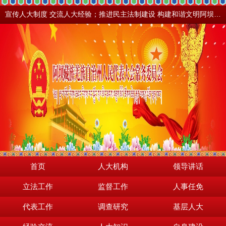
宣传人大制度 交流人大经验；推进民主法制建设 构建和谐文明阿坝。地震之后，阿坝依然美丽！
首页
人大机构
领导讲话
立法工作
监督工作
人事任免
代表工作
调查研究
基层人大