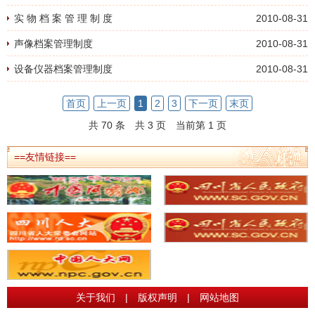
实 物 档 案 管 理 制 度
2010-08-31
声像档案管理制度
2010-08-31
设备仪器档案管理制度
2010-08-31
首页
上一页
1
2
3
下一页
末页
共 70 条
共 3 页
当前第 1 页
==友情链接==
关于我们
|
版权声明
|
网站地图