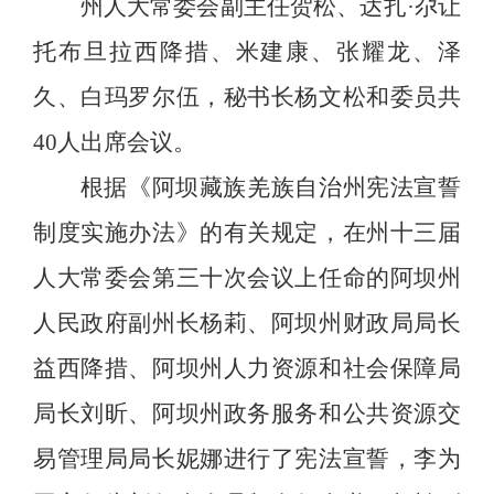
州人大常委会副主任贺松、达扎
·
尕让
托布旦拉西降措、米建康、张耀龙、泽
久、白玛罗尔伍，秘书长杨文松和委员共
40
人出席会议。
根据《阿坝藏族羌族自治州宪法宣誓
制度实施办法》的有关规定，在州十三届
人大常委会第三十次会议上任命的
阿坝州
人民政府副州长杨莉
、
阿坝州财政局局长
益西降措
、
阿坝州人力资源和社会保障局
局长刘昕
、
阿坝州政务服务和公共资源交
易管理局局长妮娜
进行了宪法宣誓，李为