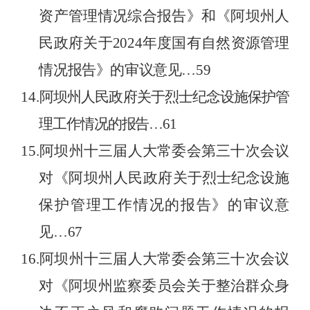
资产
管理
情况
综合
报告
》
和《阿坝州人
民政府关于
202
4
年
度国有自然资源
管理
情况报告
》
的
审议意见
…
59
14.
阿坝州人民政府关于烈士纪念设施保护管
理工作情况的报告
…
61
15.
阿坝州十三届人大常委会第三十次会议
对《
阿坝
州人民政府
关于烈士纪念设施
保护管理工作情况的报告
》
的审议意
见
…
67
16.
阿坝州
十三届人大常委会第三十次会议
对《阿坝州监察委员会关于整治群众身