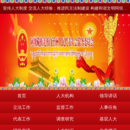
宣传人大制度 交流人大经验；推进民主法制建设 构建和谐文明阿坝。地震之后，阿坝依然美丽！
首页
人大机构
领导讲话
立法工作
监督工作
人事任免
代表工作
调查研究
基层人大