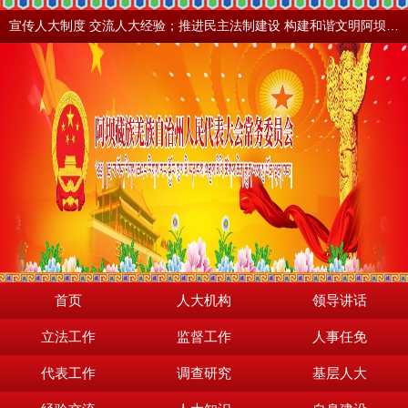
宣传人大制度 交流人大经验；推进民主法制建设 构建和谐文明阿坝。地震之后，阿坝依然美丽！
首页
人大机构
领导讲话
立法工作
监督工作
人事任免
代表工作
调查研究
基层人大