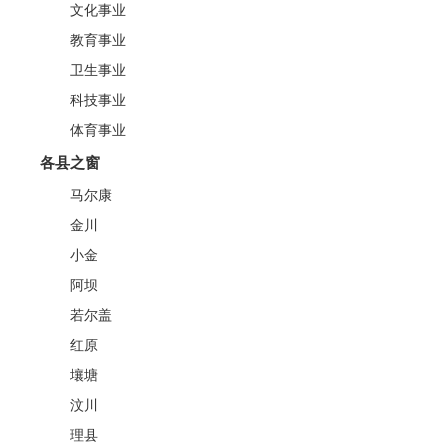
文化事业
教育事业
卫生事业
科技事业
体育事业
各县之窗
马尔康
金川
小金
阿坝
若尔盖
红原
壤塘
汶川
理县