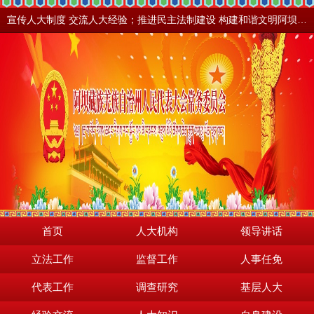
宣传人大制度 交流人大经验；推进民主法制建设 构建和谐文明阿坝。地震之后，阿坝依然美丽！
首页
人大机构
领导讲话
立法工作
监督工作
人事任免
代表工作
调查研究
基层人大